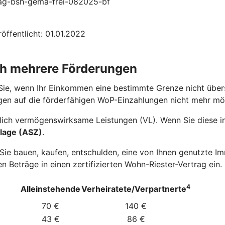
trag-bsh-gema-frei-082025-bf
öffentlicht: 01.01.2022
ch mehrere Förderungen
Sie, wenn Ihr Einkommen eine bestimmte Grenze nicht übers
gen auf die förderfähigen WoP-Einzahlungen nicht mehr mö
ich vermögenswirksame Leistungen (VL). Wenn Sie diese in 
lage (ASZ)
.
e bauen, kaufen, entschulden, eine von Ihnen genutzte Imm
n Beträge in einen zertifizierten Wohn-Riester-Vertrag ein.
4
Alleinstehende
Verheiratete/Verpartnerte
70 €
140 €
43 €
86 €