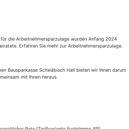
n für die Arbeitnehmersparzulage wurden Anfang 2024
eiratete. Erfahren Sie mehr zur Arbeitnehmersparzulage.
men Bausparkasse Schwäbisch Hall bieten wir Ihnen darum
gemeinsam mit Ihnen heraus.
 monatlicher Rate (Tarifvariante FuchsImmo XP)