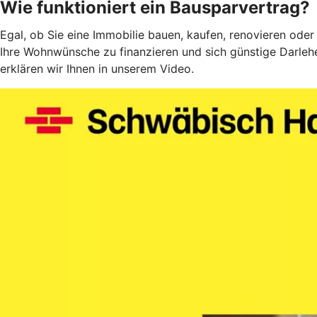
Wie funktioniert ein Bausparvertrag?
Egal, ob Sie eine Immobilie bauen, kaufen, renovieren oder
Ihre Wohnwünsche zu finanzieren und sich günstige Darlehe
erklären wir Ihnen in unserem Video.