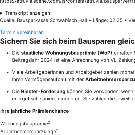
https://atruvia.scene7.com/is/content/atruvia/bausparver
Transkript anzeigen
Quelle: Bausparkasse Schwäbisch Hall • Länge: 02:35 • Ver
Termin vereinbaren
Sichern Sie sich beim Bausparen glei
Die
staatliche Wohnungsbauprämie (WoP)
erhalten 
Beitragsjahr 2024 ist eine Anrechnung von VL-Zahlun
Viele Arbeitgeberinnen und Arbeitgeber zahlen monatl
Ihren Vermögensaufbau mit der
Arbeitnehmersparzu
Die
Riester-Förderung
können Sie verwenden, wenn Si
energetisch sanieren möchten. Sie zahlen die jeweilige
Ihre jährliche Prämienchance
2
Wohnungsbauprämie
2
Arbeitnehmersparzulage