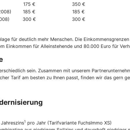
175 €
350 €
2008)
185 €
185 €
2008)
300 €
300 €
zulage für deutlich mehr Menschen. Die Einkommensgrenze
dem Einkommen für Alleinstehende und 80.000 Euro für Verh
e
terschiedlich sein. Zusammen mit unserem Partnerunterneh
elcher Tarif am besten zu Ihnen passt, finden wir das gern 
dernisierung
1
 Jahreszins
pro Jahr (Tarifvariante FuchsImmo XS)
Kombination aus niedrigem Sollzins und dauerhaft niedriger