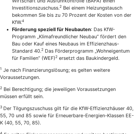
Wirtschaft und Ausfuhrkontrolle (BAFA) einen
2
Investitionszuschuss.
Bei einem Heizungstausch
bekommen Sie bis zu 70 Prozent der Kosten von der
4
KfW.
Förderung speziell für Neubauten
: Das KfW-
Programm „Klimafreundlicher Neubau” fördert den
Bau oder Kauf eines Neubaus im Effizienzhaus-
2
Standard 40.
Das Förderprogramm „Wohneigentum
2
für Familien” (WEF)
ersetzt das Baukindergeld.
1
Je nach Finanzierungslösung; es gelten weitere
Voraussetzungen.
2
Bei Berechtigung; die jeweiligen Voraussetzungen
müssen erfüllt sein.
3
Der Tilgungszuschuss gilt für die KfW-Effizienzhäuser 40,
55, 70 und 85 sowie für Erneuerbare-Energien-Klassen EE-
K (40, 55, 70, 85).
4