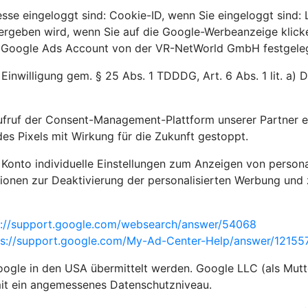
sse eingeloggt sind: Cookie-ID, wenn Sie eingeloggt sind:
bergeben wird, wenn Sie auf die Google-Werbeanzeige klick
m Google Ads Account von der VR-NetWorld GmbH festgelegt
 Einwilligung gem. § 25 Abs. 1 TDDDG, Art. 6 Abs. 1 lit. a)
ufruf der Consent-Management-Plattform unserer Partner e
es Pixels mit Wirkung für die Zukunft gestoppt.
 Konto individuelle Einstellungen zum Anzeigen von person
ionen zur Deaktivierung der personalisierten Werbung und 
s://support.google.com/websearch/answer/54068
ps://support.google.com/My-Ad-Center-Help/answer/121
gle in den USA übermittelt werden. Google LLC (als Mutte
mit ein angemessenes Datenschutzniveau.