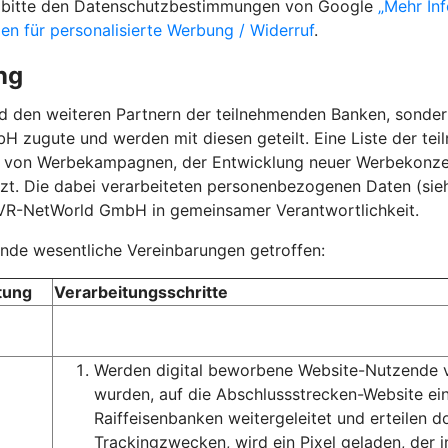
ie bitte den Datenschutzbestimmungen von Google
„Mehr In
gen für personalisierte Werbung / Widerruf
.
ng
nd den weiteren Partnern der teilnehmenden Banken, sond
 zugute und werden mit diesen geteilt. Eine Liste der te
g von Werbekampagnen, der Entwicklung neuer Werbekonz
t. Die dabei verarbeiteten personenbezogenen Daten (siehe
 VR-NetWorld GmbH in gemeinsamer Verantwortlichkeit.
de wesentliche Vereinbarungen getroffen:
tung
Verarbeitungsschritte
Werden digital beworbene Website-Nutzende vo
wurden, auf die Abschlussstrecken-Website e
Raiffeisenbanken weitergeleitet und erteilen d
Trackingzwecken, wird ein Pixel geladen, de