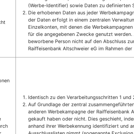
(Werbe-Identifier) sowie Daten zu definierten
Die erhobenen Daten aus jeder Werbekampagne
der Daten erfolgt in einem zentralen Verwalt
cht
Einzelkonten, mit denen die Werbekampagnen 
für die angegebenen Zwecke genutzt werden. A
beworbene Person nicht auf den Abschluss zum
Raiffeisenbank Altschweier eG im Rahmen der
onen
Identisch zu den Verarbeitungsschritten 1 und 
Auf Grundlage der zentral zusammengeführten 
anderen Werbekampagne der Raiffeisenbank A
e
gekauft haben oder nicht. Dies geschieht, ind
urch
anhand ihrer Werbekennung identifiziert und a
r
Ausschlusslisten nimmt (sogenannte Exclusion